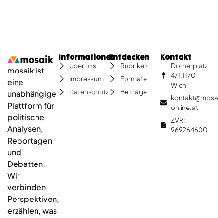
Informationen
Entdecken
Kontakt
Dornerplatz
Über uns
Rubriken
mosaik ist
4/1, 1170
Impressum
Formate
eine
Wien
Datenschutz
Beiträge
unabhängige
kontakt@mosa
Plattform für
online.at
politische
ZVR:
Analysen,
969264600
Reportagen
und
Debatten.
Wir
verbinden
Perspektiven,
erzählen, was