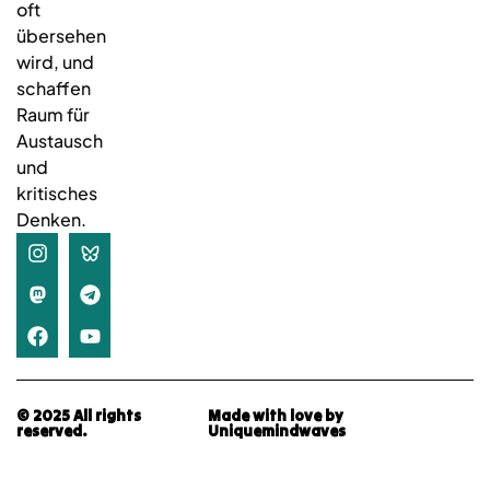
oft
übersehen
wird, und
schaffen
Raum für
Austausch
und
kritisches
Denken.
© 2025 All rights
Made with love by
reserved.
Uniquemindwaves