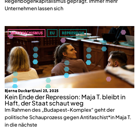
Regenbogenkapitalismus geprägt. Immer mehr
Unternehmen lassen sich
ANTIFASCHISMUS
EU
REPRESSION
Bjarne Duckert
Juni 23, 2025
Kein Ende der Repression: Maja T. bleibt in
Haft, der Staat schaut weg
Im Rahmen des „Budapest-Komplex“ geht der
politische Schauprozess gegen Antifaschist*in Maja T.
in die nächste