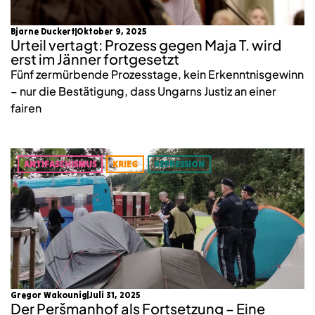
Bjarne Duckert
Oktober 9, 2025
Urteil vertagt: Prozess gegen Maja T. wird
erst im Jänner fortgesetzt
Fünf zermürbende Prozesstage, kein Erkenntnisgewinn
– nur die Bestätigung, dass Ungarns Justiz an einer
fairen
ANTIFASCHISMUS
KRIEG
REPRESSION
Gregor Wakounig
Juli 31, 2025
Der Peršmanhof als Fortsetzung – Eine