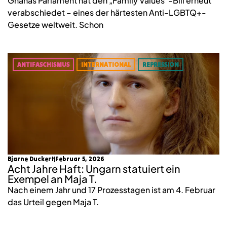
Ghanas Parlament hat den „Family Values“-Bill erneut
verabschiedet – eines der härtesten Anti-LGBTQ+-
Gesetze weltweit. Schon
ANTIFASCHISMUS
INTERNATIONAL
REPRESSION
Bjarne Duckert
Februar 5, 2026
Acht Jahre Haft: Ungarn statuiert ein
Exempel an Maja T.
Nach einem Jahr und 17 Prozesstagen ist am 4. Februar
das Urteil gegen Maja T.