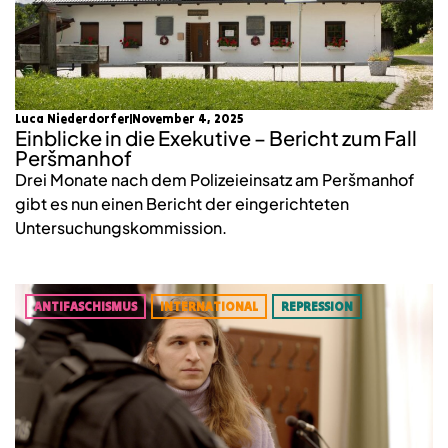
Luca Niederdorfer
November 4, 2025
Einblicke in die Exekutive – Bericht zum Fall
Peršmanhof
Drei Monate nach dem Polizeieinsatz am Peršmanhof
gibt es nun einen Bericht der eingerichteten
Untersuchungskommission.
ANTIFASCHISMUS
INTERNATIONAL
REPRESSION