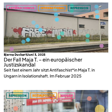
ANTIFASCHISMUS
INTERNATIONAL
REPRESSION
Bjarne Duckert
Juni 3, 2025
Der Fall Maja T. – ein europäischer
Justizskandal
Seit fast einem Jahr sitzt Antifaschist*in Maja T. in
Ungarn in Isolationshaft. Im Februar 2025
REPRESSION
SOZIALPOLITIK
WAHLEN