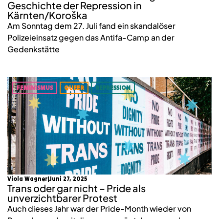
Geschichte der Repression in
Kärnten/Koroška
Am Sonntag dem 27. Juli fand ein skandalöser
Polizeieinsatz gegen das Antifa-Camp an der
Gedenkstätte
FEMINISMUS
QUEER
REPRESSION
Viola Wagner
Juni 27, 2025
Trans oder gar nicht – Pride als
unverzichtbarer Protest
Auch dieses Jahr war der Pride-Month wieder von