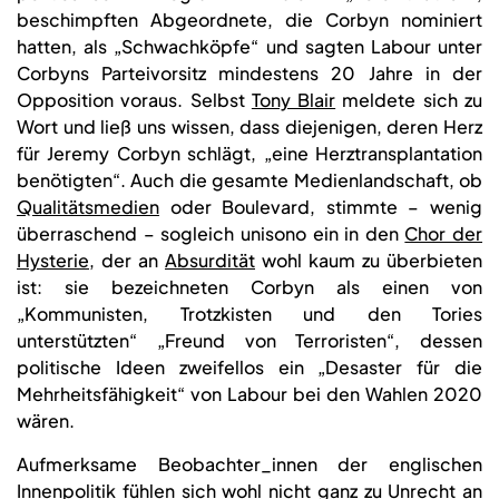
beschimpften Abgeordnete, die Corbyn nominiert
hatten, als „Schwachköpfe“ und sagten Labour unter
Corbyns Parteivorsitz mindestens 20 Jahre in der
Opposition voraus. Selbst
Tony Blair
meldete sich zu
Wort und ließ uns wissen, dass diejenigen, deren Herz
für Jeremy Corbyn schlägt, „eine Herztransplantation
benötigten“. Auch die gesamte Medienlandschaft, ob
Qualitätsmedien
oder Boulevard, stimmte – wenig
überraschend – sogleich unisono ein in den
Chor der
Hysterie
, der an
Absurdität
wohl kaum zu überbieten
ist: sie bezeichneten Corbyn als einen von
„Kommunisten, Trotzkisten und den Tories
unterstützten“ „Freund von Terroristen“, dessen
politische Ideen zweifellos ein „Desaster für die
Mehrheitsfähigkeit“ von Labour bei den Wahlen 2020
wären.
Aufmerksame Beobachter_innen der englischen
Innenpolitik fühlen sich wohl nicht ganz zu Unrecht an