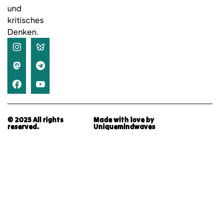
und
kritisches
Denken.
© 2025 All rights
Made with love by
reserved.
Uniquemindwaves