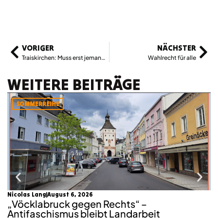
VORIGER
NÄCHSTER
Traiskirchen: Muss erst jemand sterben?
Wahlrecht für alle
WEITERE BEITRÄGE
SOMMERREIHE
Nicolas Lang
August 6, 2026
mo
„Vöcklabruck gegen Rechts“ –
K
Antifaschismus bleibt Landarbeit
S