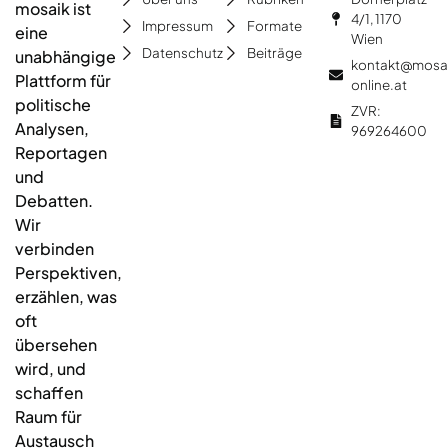
mosaik ist
4/1, 1170
Impressum
Formate
eine
Wien
Datenschutz
Beiträge
unabhängige
kontakt@mosa
Plattform für
online.at
politische
ZVR:
Analysen,
969264600
Reportagen
und
Debatten.
Wir
verbinden
Perspektiven,
erzählen, was
oft
übersehen
wird, und
schaffen
Raum für
Austausch