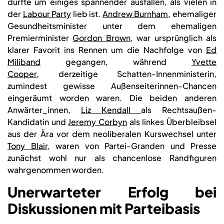
dürfte um einiges spannender ausfallen, als vielen in
der
Labour Party
lieb ist.
Andrew Burnham
, ehemaliger
Gesundheitsminister unter dem ehemaligen
Premierminister
Gordon Brown
, war ursprünglich als
klarer Favorit ins Rennen um die Nachfolge von
Ed
Miliband
gegangen, während
Yvette
Cooper
, derzeitige Schatten-Innenministerin,
zumindest gewisse Außenseiterinnen-Chancen
eingeräumt worden waren. Die beiden anderen
Anwärter_innen,
Liz Kendall
als Rechtsaußen-
Kandidatin und
Jeremy Corbyn
als linkes Überbleibsel
aus der Ära vor dem neoliberalen Kurswechsel unter
Tony Blair
, waren von Partei-Granden und Presse
zunächst wohl nur als chancenlose Randfiguren
wahrgenommen worden.
Unerwarteter Erfolg bei
Diskussionen mit Parteibasis