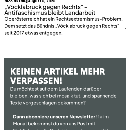
Nicolas Lang
August 6, 2026
mo
„Vöcklabruck gegen Rechts“ –
K
Antifaschismus bleibt Landarbeit
S
Oberösterreich hat ein Rechtsextremismus-Problem.
2
Dem setzt das Bündnis „Vöcklabruck gegen Rechts“
j
seit 2017 etwas entgegen.
KEINEN ARTIKEL MEHR
VERPASSEN!
Du möchtest auf dem Laufenden darüber
bleiben, was sich bei mosaik tut, und spannende
Texte vorgeschlagen bekommen?
Dann abonniere unseren Newsletter!
1x im
Monat bekommst du von uns Post mit