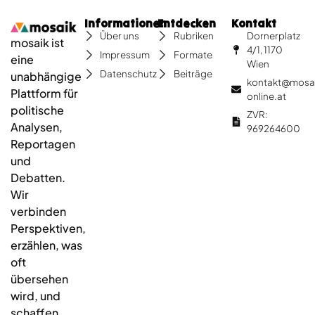
Informationen
Entdecken
Kontakt
Dornerplatz
Über uns
Rubriken
mosaik ist
4/1, 1170
Impressum
Formate
eine
Wien
Datenschutz
Beiträge
unabhängige
kontakt@mosa
Plattform für
online.at
politische
ZVR:
Analysen,
969264600
Reportagen
und
Debatten.
Wir
verbinden
Perspektiven,
erzählen, was
oft
übersehen
wird, und
schaffen