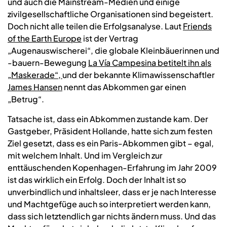
und auch die Mainstream-Medien und einige
zivilgesellschaftliche Organisationen sind begeistert.
Doch nicht alle teilen die Erfolgsanalyse. Laut
Friends
of the Earth Europe
ist der Vertrag
„Augenauswischerei“, die globale Kleinbäuerinnen und
-bauern-Bewegung
La Vía Campesina betitelt ihn als
„Maskerade“,
und der bekannte Klimawissenschaftler
James Hansen
nennt das Abkommen gar einen
„Betrug“.
Tatsache ist, dass ein Abkommen zustande kam. Der
Gastgeber, Präsident Hollande, hatte sich zum festen
Ziel gesetzt, dass es ein Paris-Abkommen gibt – egal,
mit welchem Inhalt. Und im Vergleich zur
enttäuschenden Kopenhagen-Erfahrung im Jahr 2009
ist das wirklich ein Erfolg. Doch der Inhalt ist so
unverbindlich und inhaltsleer, dass er je nach Interesse
und Machtgefüge auch so interpretiert werden kann,
dass sich letztendlich gar nichts ändern muss. Und das