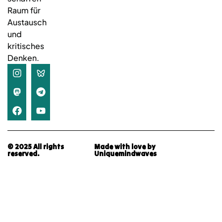
Raum für
Austausch
und
kritisches
Denken.
© 2025 All rights
Made with love by
reserved.
Uniquemindwaves