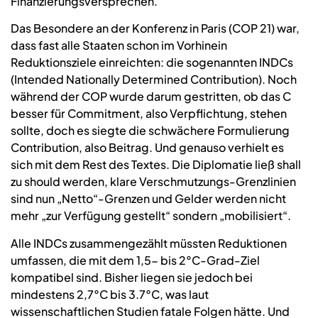
Finanzierungsversprechen.
Das Besondere an der Konferenz in Paris (COP 21) war,
dass fast alle Staaten schon im Vorhinein
Reduktionsziele einreichten: die sogenannten INDCs
(Intended Nationally Determined Contribution). Noch
während der COP wurde darum gestritten, ob das C
besser für Commitment, also Verpflichtung, stehen
sollte, doch es siegte die schwächere Formulierung
Contribution, also Beitrag. Und genauso verhielt es
sich mit dem Rest des Textes. Die Diplomatie ließ shall
zu should werden, klare Verschmutzungs-Grenzlinien
sind nun „Netto“-Grenzen und Gelder werden nicht
mehr „zur Verfügung gestellt“ sondern „mobilisiert“.
Alle INDCs zusammengezählt müssten Reduktionen
umfassen, die mit dem 1,5- bis 2°C-Grad-Ziel
kompatibel sind. Bisher liegen sie jedoch bei
mindestens 2,7°C bis 3.7°C, was laut
wissenschaftlichen Studien fatale Folgen hätte. Und