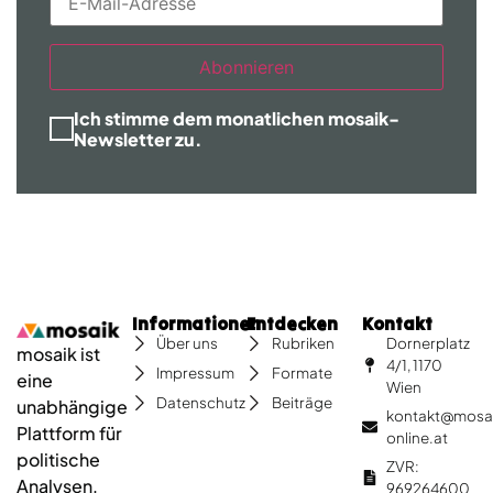
Abonnieren
Ich stimme dem monatlichen mosaik-
Newsletter zu.
Informationen
Entdecken
Kontakt
Dornerplatz
Über uns
Rubriken
mosaik ist
4/1, 1170
Impressum
Formate
eine
Wien
Datenschutz
Beiträge
unabhängige
kontakt@mosa
Plattform für
online.at
politische
ZVR:
Analysen,
969264600