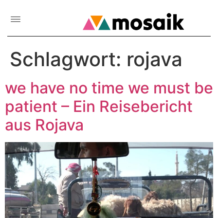
Schlagwort:
rojava
we have no time we must be
patient – Ein Reisebericht
aus Rojava