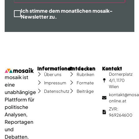
Ich stimme dem monatlichen mosaik-
Newsletter zu.
Informationen
Entdecken
Kontakt
Dornerplatz
Über uns
Rubriken
mosaik ist
4/1, 1170
Impressum
Formate
eine
Wien
Datenschutz
Beiträge
unabhängige
kontakt@mosa
Plattform für
online.at
politische
ZVR:
Analysen,
969264600
Reportagen
und
Debatten.