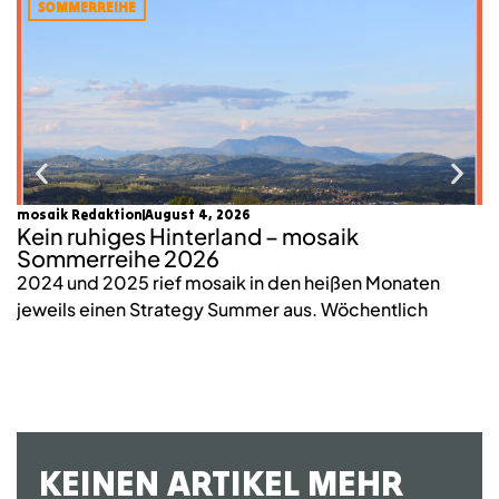
SOMMERREIHE
mosaik Redaktion
August 4, 2026
Lu
Kein ruhiges Hinterland – mosaik
W
Sommerreihe 2026
n
2024 und 2025 rief mosaik in den heißen Monaten
W
jeweils einen Strategy Summer aus. Wöchentlich
wi
KEINEN ARTIKEL MEHR