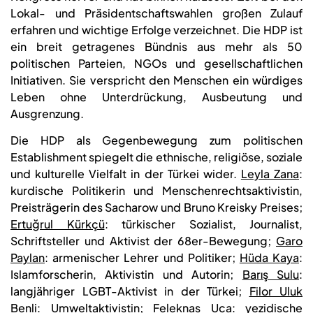
Lokal- und Präsidentschaftswahlen großen Zulauf
erfahren und wichtige Erfolge verzeichnet. Die HDP ist
ein breit getragenes Bündnis aus mehr als 50
politischen Parteien, NGOs und gesellschaftlichen
Initiativen. Sie verspricht den Menschen ein würdiges
Leben ohne Unterdrückung, Ausbeutung und
Ausgrenzung.
Die HDP als Gegenbewegung zum politischen
Establishment spiegelt die ethnische, religiöse, soziale
und kulturelle Vielfalt in der Türkei wider.
Leyla Zana
:
kurdische Politikerin und Menschenrechtsaktivistin,
Preisträgerin des Sacharow und Bruno Kreisky Preises;
Ertuğrul Kürkçü
: türkischer Sozialist, Journalist,
Schriftsteller und Aktivist der 68er-Bewegung;
Garo
Paylan
: armenischer Lehrer und Politiker;
Hüda Kaya
:
Islamforscherin, Aktivistin und Autorin;
Barış Sulu
:
langjähriger LGBT-Aktivist in der Türkei;
Filor Uluk
Benli
: Umweltaktivistin;
Feleknas Uca:
yezidische