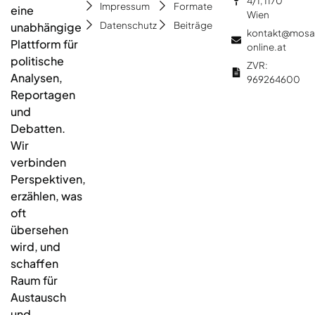
4/1, 1170
Impressum
Formate
eine
Wien
Datenschutz
Beiträge
unabhängige
kontakt@mosa
Plattform für
online.at
politische
ZVR:
Analysen,
969264600
Reportagen
und
Debatten.
Wir
verbinden
Perspektiven,
erzählen, was
oft
übersehen
wird, und
schaffen
Raum für
Austausch
und