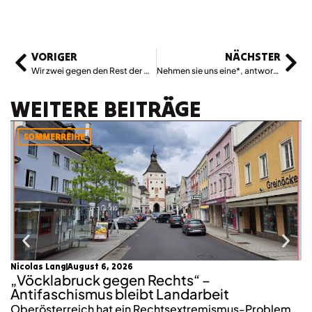
VORIGER
NÄCHSTER
Wir zwei gegen den Rest der Welt
Nehmen sie uns eine*, antworten wir alle
WEITERE BEITRÄGE
SOMMERREIHE
Nicolas Lang
August 6, 2026
mo
„Vöcklabruck gegen Rechts“ –
K
Antifaschismus bleibt Landarbeit
S
Oberösterreich hat ein Rechtsextremismus-Problem.
2