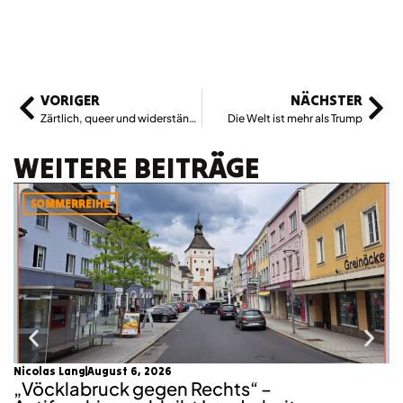
VORIGER
NÄCHSTER
Zärtlich, queer und widerständig
Die Welt ist mehr als Trump
WEITERE BEITRÄGE
SOMMERREIHE
Nicolas Lang
August 6, 2026
mo
„Vöcklabruck gegen Rechts“ –
K