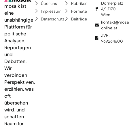
Dornerplatz
Über uns
Rubriken
mosaik ist
4/1, 1170
Impressum
Formate
eine
Wien
Datenschutz
Beiträge
unabhängige
kontakt@mosa
Plattform für
online.at
politische
ZVR:
Analysen,
969264600
Reportagen
und
Debatten.
Wir
verbinden
Perspektiven,
erzählen, was
oft
übersehen
wird, und
schaffen
Raum für