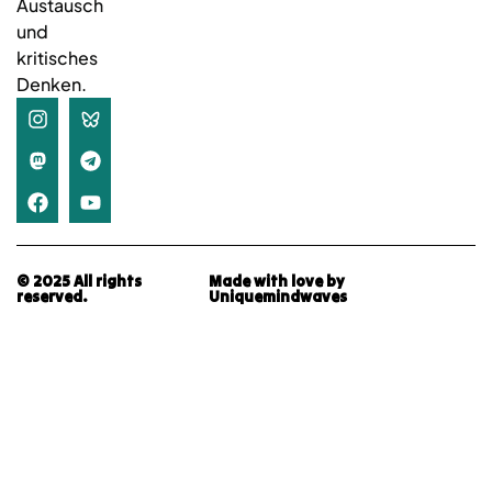
Austausch
und
kritisches
Denken.
© 2025 All rights
Made with love by
reserved.
Uniquemindwaves