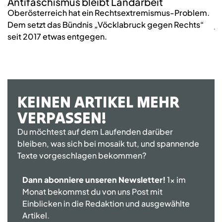
Antifaschismus bleibt Landarbeit
S
Oberösterreich hat ein Rechtsextremismus-Problem.
2
Dem setzt das Bündnis „Vöcklabruck gegen Rechts“
j
seit 2017 etwas entgegen.
KEINEN ARTIKEL MEHR
VERPASSEN!
Du möchtest auf dem Laufenden darüber
bleiben, was sich bei mosaik tut, und spannende
Texte vorgeschlagen bekommen?
Dann abonniere unseren Newsletter!
1x im
Monat bekommst du von uns Post mit
Einblicken in die Redaktion und ausgewählte
Artikel.